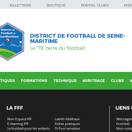
BILLETTERIE
BOUTIQUE
PORTAIL CLUBS
PORT
DISTRICT DE FOOTBALL DE SEINE-
MARITIME
Le '76' terre du football
TIQUES
FORMATIONS
TECHNIQUE
ARBITRAGE
CLUBS
LA FFF
LIENS
Mon Espace FFF
Labels Fédéraux
Messageri
E-learning FFF
Fiches pratiques
Footclub
Le football pour les enfants
TV Foot amateur
Mon comp