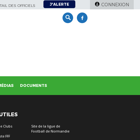
J'ALERTE
CONNEXION
AIL DES OFFICIELS
MÉDIAS
DOCUMENTS
 UTILES
e Clubs
Site de la ligue de
Football de Normandie
te FFF