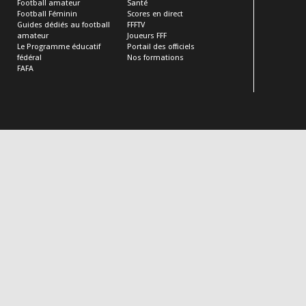
Football amateur
Santé
Football Féminin
Scores en direct
Guides dédiés au football
FFFTV
amateur
Joueurs FFF
Le Programme éducatif
Portail des officiels
fédéral
Nos formations
FAFA